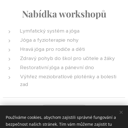
Nabídka workshopů
Lymfatický systém a jóga
Jóga a fyzioterapie nohy
Hravá jóga pro rodiče a děti
Zdravý pohyb do škol pro učitele a žáky
Restorativní jóga a pánevní dno
Výhřez meziobratlové ploténky a bolesti
zad
Podrobnosti
Používáme cookies, abychom zajistili správné fungování a
bezpečnost našich stránek. Tím vám můžeme zajistit tu