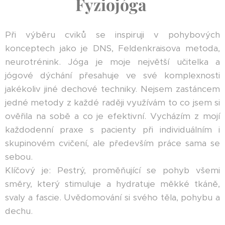
Fyziojóga
Při výběru cviků se inspiruji v pohybových
konceptech jako je DNS, Feldenkraisova metoda,
neurotrénink. Jóga je moje největší učitelka a
jógové dýchání přesahuje ve své komplexnosti
jakékoliv jiné dechové techniky. Nejsem zastáncem
jedné metody z každé raději využívám to co jsem si
ověřila na sobě a co je efektivní. Vycházím z mojí
každodenní praxe s pacienty při individuálním i
skupinovém cvičení, ale především práce sama se
sebou.
Klíčový je: Pestrý, proměňující se pohyb všemi
směry, který stimuluje a hydratuje měkké tkáně,
svaly a fascie. Uvědomování si svého těla, pohybu a
dechu.